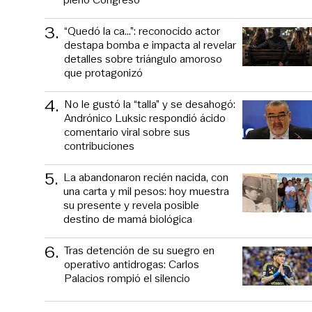
3
.
“Quedó la ca...”: reconocido actor
destapa bomba e impacta al revelar
detalles sobre triángulo amoroso
que protagonizó
4
.
No le gustó la “talla” y se desahogó:
Andrónico Luksic respondió ácido
comentario viral sobre sus
contribuciones
5
.
La abandonaron recién nacida, con
una carta y mil pesos: hoy muestra
su presente y revela posible
destino de mamá biológica
6
.
Tras detención de su suegro en
operativo antidrogas: Carlos
Palacios rompió el silencio