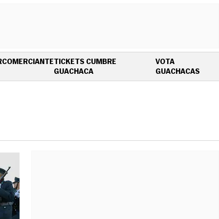
R
COMERCIANTE
TICKETS CUMBRE
VOTA
OPENS IN NEW WINDOW
OPEN
GUACHACA
GUACHACAS