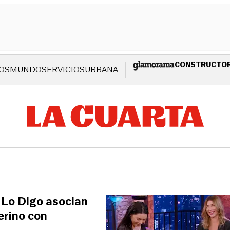
CONSTRUCTO
OS
MUNDO
SERVICIOS
URBANA
e Lo Digo asocian
erino con