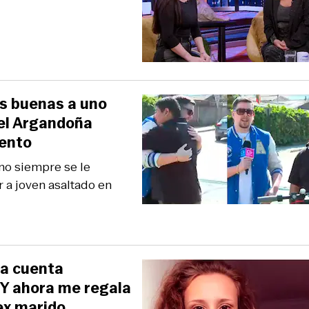
as buenas a uno
uel Argandoña
iento
no siempre se le
r a joven asaltado en
la cuenta
 Y ahora me regala
 ex marido