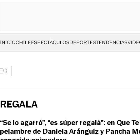
INICIO
CHILE
ESPECTÁCULOS
DEPORTES
TENDENCIAS
VIDE
REGALA
“Se lo agarró”, “es súper regalá”: en Que T
pelambre de Daniela Aránguiz y Pancha M