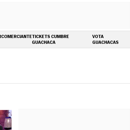
R
COMERCIANTE
TICKETS CUMBRE
VOTA
OPENS IN NEW WINDOW
OPEN
GUACHACA
GUACHACAS