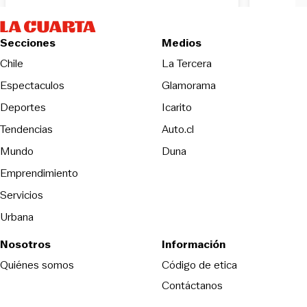
Secciones
Medios
Opens in new wind
Chile
La Tercera
Espectaculos
Glamorama
Opens in new window
Deportes
Icarito
Opens in new window
Tendencias
Auto.cl
Opens in new window
Mundo
Duna
Emprendimiento
Servicios
Urbana
Nosotros
Información
Opens in new
Quiénes somos
Código de etica
Contáctanos