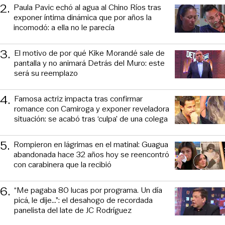
2
.
Paula Pavic echó al agua al Chino Ríos tras
exponer íntima dinámica que por años la
incomodó: a ella no le parecía
3
.
El motivo de por qué Kike Morandé sale de
pantalla y no animará Detrás del Muro: este
será su reemplazo
4
.
Famosa actriz impacta tras confirmar
romance con Camiroga y exponer reveladora
situación: se acabó tras ‘culpa’ de una colega
5
.
Rompieron en lágrimas en el matinal: Guagua
abandonada hace 32 años hoy se reencontró
con carabinera que la recibió
6
.
“Me pagaba 80 lucas por programa. Un día
picá, le dije...”: el desahogo de recordada
panelista del late de JC Rodríguez