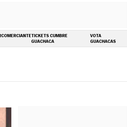
R
COMERCIANTE
TICKETS CUMBRE
VOTA
OPENS IN NEW WINDOW
OPEN
GUACHACA
GUACHACAS