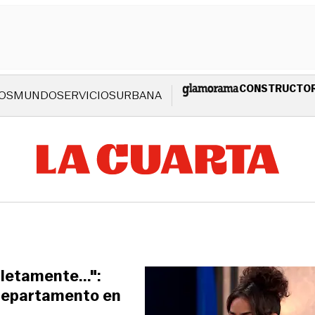
CONSTRUCTO
OS
MUNDO
SERVICIOS
URBANA
letamente...":
departamento en