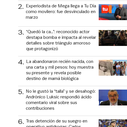
2
.
Experiodista de Mega llega a Tu Día
como movilero: fue desvinculado en
marzo
3
.
“Quedó la ca...”: reconocido actor
destapa bomba e impacta al revelar
detalles sobre triángulo amoroso
que protagonizó
4
.
La abandonaron recién nacida, con
una carta y mil pesos: hoy muestra
su presente y revela posible
destino de mamá biológica
5
.
No le gustó la “talla” y se desahogó:
Andrónico Luksic respondió ácido
comentario viral sobre sus
contribuciones
6
.
Tras detención de su suegro en
operativo antidrogas: Carlos