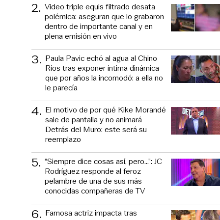
2
.
Video triple equis filtrado desata
polémica: aseguran que lo grabaron
dentro de importante canal y en
plena emisión en vivo
3
.
Paula Pavic echó al agua al Chino
Ríos tras exponer íntima dinámica
que por años la incomodó: a ella no
le parecía
4
.
El motivo de por qué Kike Morandé
sale de pantalla y no animará
Detrás del Muro: este será su
reemplazo
5
.
“Siempre dice cosas así, pero...”: JC
Rodríguez responde al feroz
pelambre de una de sus más
conocidas compañeras de TV
6
.
Famosa actriz impacta tras