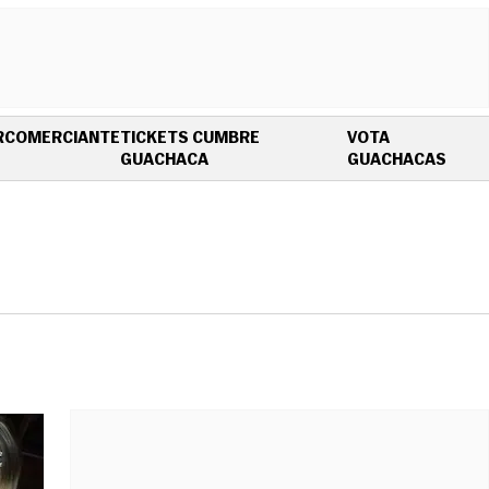
R
COMERCIANTE
TICKETS CUMBRE
VOTA
OPENS IN NEW WINDOW
OPEN
GUACHACA
GUACHACAS