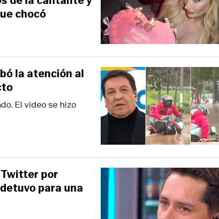
os de la cantante y
que chocó
bó la atención al
cto
do. El video se hizo
 Twitter por
o detuvo para una