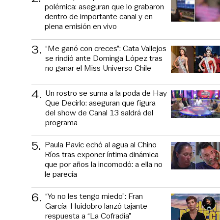
polémica: aseguran que lo grabaron
dentro de importante canal y en
plena emisión en vivo
3
.
“Me ganó con creces”: Cata Vallejos
se rindió ante Dominga López tras
no ganar el Miss Universo Chile
4
.
Un rostro se suma a la poda de Hay
Que Decirlo: aseguran que figura
del show de Canal 13 saldrá del
programa
5
.
Paula Pavic echó al agua al Chino
Ríos tras exponer íntima dinámica
que por años la incomodó: a ella no
le parecía
6
.
“Yo no les tengo miedo”: Fran
García-Huidobro lanzó tajante
respuesta a “La Cofradía”