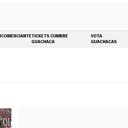
R
COMERCIANTE
TICKETS CUMBRE
VOTA
OPENS IN NEW WINDOW
OPEN
GUACHACA
GUACHACAS