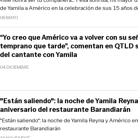
«Me honra ser tu compañera… Y esa sonrisa, mi mayor d
de Yamila a Américo en la celebración de sus 15 años d
06 MAYO
“Yo creo que Américo va a volver con su s
temprano que tarde”, comentan en QTLD so
del cantante con Yamila
04 DICIEMBRE
"Están saliendo": la noche de Yamila Reyna
aniversario del restaurante Barandiarán
"Están saliendo": la noche de Yamila Reyna y Américo en 
restaurante Barandiarán