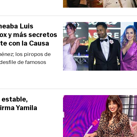
meaba Luis
Cox y más secretos
te con la Causa
ménez; los piropos de
 desfile de famosos
 estable,
firma Yamila