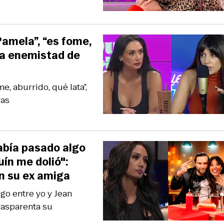
Pamela”, “es fome,
 la enemistad de
e, aburrido, qué lata”,
ras
abía pasado algo
uín me dolió":
n su ex amiga
go entre yo y Jean
trasparenta su