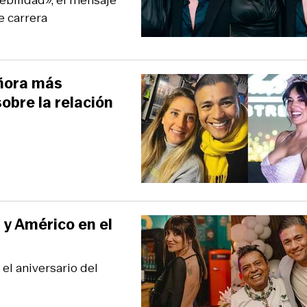
ebilidad», el mensaje
e carrera
eñora más
bre la relación
 y Américo en el
el aniversario del