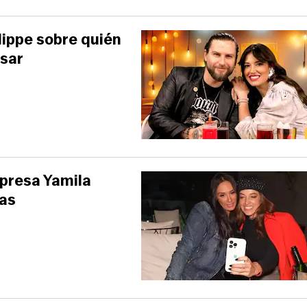
lippe sobre quién
ésar
xpresa Yamila
bas