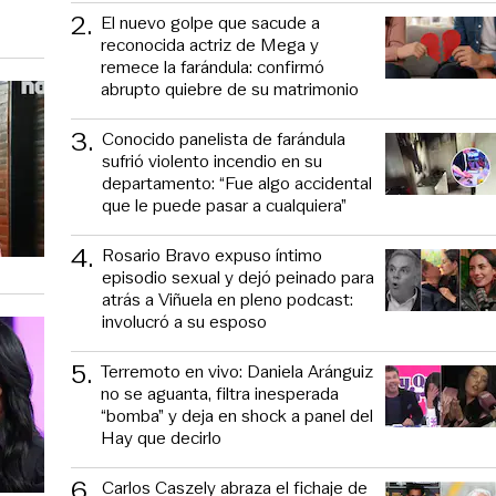
2
.
El nuevo golpe que sacude a
reconocida actriz de Mega y
remece la farándula: confirmó
abrupto quiebre de su matrimonio
3
.
Conocido panelista de farándula
sufrió violento incendio en su
departamento: “Fue algo accidental
que le puede pasar a cualquiera”
4
.
Rosario Bravo expuso íntimo
episodio sexual y dejó peinado para
atrás a Viñuela en pleno podcast:
involucró a su esposo
5
.
Terremoto en vivo: Daniela Aránguiz
no se aguanta, filtra inesperada
“bomba” y deja en shock a panel del
Hay que decirlo
6
.
Carlos Caszely abraza el fichaje de