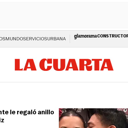
CONSTRUCTO
OS
MUNDO
SERVICIOS
URBANA
te le regaló anillo
iz