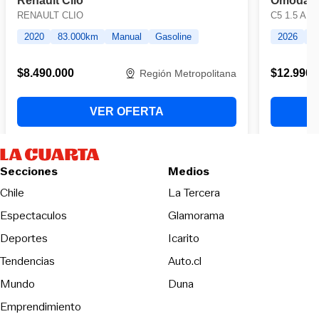
Secciones
Medios
Opens in new wind
Chile
La Tercera
Espectaculos
Glamorama
Opens in new window
Deportes
Icarito
Opens in new window
Tendencias
Auto.cl
Opens in new window
Mundo
Duna
Emprendimiento