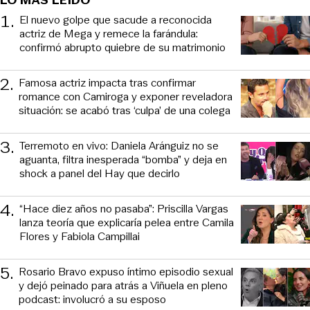
LO MÁS LEIDO
1
.
El nuevo golpe que sacude a reconocida
actriz de Mega y remece la farándula:
confirmó abrupto quiebre de su matrimonio
2
.
Famosa actriz impacta tras confirmar
romance con Camiroga y exponer reveladora
situación: se acabó tras ‘culpa’ de una colega
3
.
Terremoto en vivo: Daniela Aránguiz no se
aguanta, filtra inesperada “bomba” y deja en
shock a panel del Hay que decirlo
4
.
“Hace diez años no pasaba”: Priscilla Vargas
lanza teoría que explicaría pelea entre Camila
Flores y Fabiola Campillai
5
.
Rosario Bravo expuso íntimo episodio sexual
y dejó peinado para atrás a Viñuela en pleno
podcast: involucró a su esposo