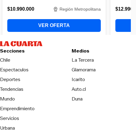
Secciones
Medios
Opens in new wind
Chile
La Tercera
Espectaculos
Glamorama
Opens in new window
Deportes
Icarito
Opens in new window
Tendencias
Auto.cl
Opens in new window
Mundo
Duna
Emprendimiento
Servicios
Urbana