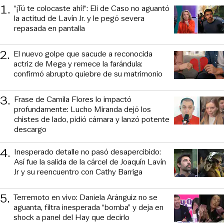
1
.
“¡Tú te colocaste ahí!“: Eli de Caso no aguantó
la actitud de Lavín Jr. y le pegó severa
repasada en pantalla
2
.
El nuevo golpe que sacude a reconocida
actriz de Mega y remece la farándula:
confirmó abrupto quiebre de su matrimonio
3
.
Frase de Camila Flores lo impactó
profundamente: Lucho Miranda dejó los
chistes de lado, pidió cámara y lanzó potente
descargo
4
.
Inesperado detalle no pasó desapercibido:
Así fue la salida de la cárcel de Joaquín Lavín
Jr y su reencuentro con Cathy Barriga
5
.
Terremoto en vivo: Daniela Aránguiz no se
aguanta, filtra inesperada “bomba” y deja en
shock a panel del Hay que decirlo