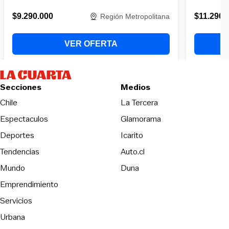
Secciones
Medios
Opens in new wind
Chile
La Tercera
Espectaculos
Glamorama
Opens in new window
Deportes
Icarito
Opens in new window
Tendencias
Auto.cl
Opens in new window
Mundo
Duna
Emprendimiento
Servicios
Urbana