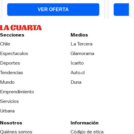
Secciones
Medios
Opens in new wind
Chile
La Tercera
Espectaculos
Glamorama
Opens in new window
Deportes
Icarito
Opens in new window
Tendencias
Auto.cl
Opens in new window
Mundo
Duna
Emprendimiento
Servicios
Urbana
Nosotros
Información
Opens in new
Quiénes somos
Código de etica