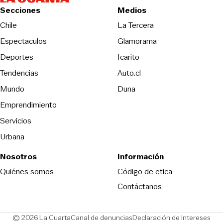
Secciones
Medios
Opens in new wind
Chile
La Tercera
Espectaculos
Glamorama
Opens in new window
Deportes
Icarito
Opens in new window
Tendencias
Auto.cl
Opens in new window
Mundo
Duna
Emprendimiento
Servicios
Urbana
Nosotros
Información
Opens in new
Quiénes somos
Código de etica
Contáctanos
Opens in new window
Ope
© 2026 La Cuarta
Canal de denuncias
Declaración de Intereses