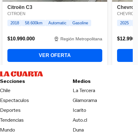
Secciones
Medios
Opens in new wind
Chile
La Tercera
Espectaculos
Glamorama
Opens in new window
Deportes
Icarito
Opens in new window
Tendencias
Auto.cl
Opens in new window
Mundo
Duna