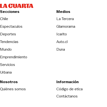
Secciones
Medios
Opens in new wind
Chile
La Tercera
Espectaculos
Glamorama
Opens in new window
Deportes
Icarito
Opens in new window
Tendencias
Auto.cl
Opens in new window
Mundo
Duna
Emprendimiento
Servicios
Urbana
Nosotros
Información
Opens in new
Quiénes somos
Código de etica
Contáctanos