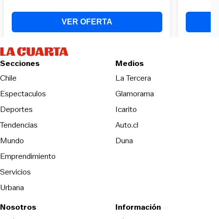
Secciones
Medios
Opens in new wind
Chile
La Tercera
Espectaculos
Glamorama
Opens in new window
Deportes
Icarito
Opens in new window
Tendencias
Auto.cl
Opens in new window
Mundo
Duna
Emprendimiento
Servicios
Urbana
Nosotros
Información