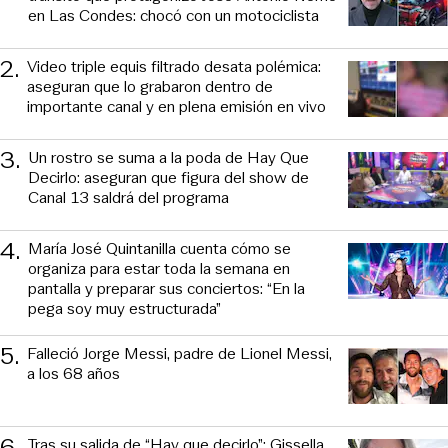
en Las Condes: chocó con un motociclista
2
.
Video triple equis filtrado desata polémica:
aseguran que lo grabaron dentro de
importante canal y en plena emisión en vivo
3
.
Un rostro se suma a la poda de Hay Que
Decirlo: aseguran que figura del show de
Canal 13 saldrá del programa
4
.
María José Quintanilla cuenta cómo se
organiza para estar toda la semana en
pantalla y preparar sus conciertos: “En la
pega soy muy estructurada”
5
.
Falleció Jorge Messi, padre de Lionel Messi,
a los 68 años
6
.
Tras su salida de “Hay que decirlo”: Gissella