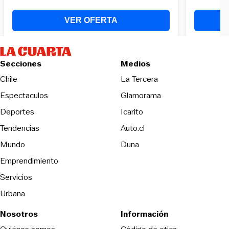
Secciones
Medios
Opens in new wind
Chile
La Tercera
Espectaculos
Glamorama
Opens in new window
Deportes
Icarito
Opens in new window
Tendencias
Auto.cl
Opens in new window
Mundo
Duna
Emprendimiento
Servicios
Urbana
Nosotros
Información
Opens in new