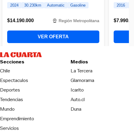
Secciones
Medios
Opens in new wind
Chile
La Tercera
Espectaculos
Glamorama
Opens in new window
Deportes
Icarito
Opens in new window
Tendencias
Auto.cl
Opens in new window
Mundo
Duna
Emprendimiento
Servicios