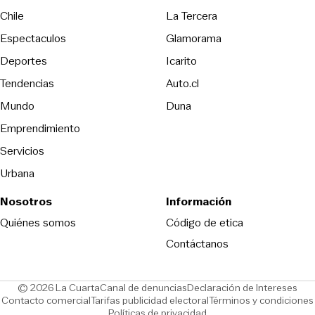
Opens in new wind
Chile
La Tercera
Espectaculos
Glamorama
Opens in new window
Deportes
Icarito
Opens in new window
Tendencias
Auto.cl
Opens in new window
Mundo
Duna
Emprendimiento
Servicios
Urbana
Nosotros
Información
Opens in new
Quiénes somos
Código de etica
Contáctanos
Opens in new window
Ope
© 2026 La Cuarta
Canal de denuncias
Declaración de Intereses
Opens in new window
Opens in new window
Contacto comercial
Tarifas publicidad electoral
Términos y condiciones
Políticas de privacidad