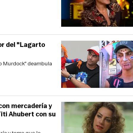
or del "Lagarto
arto Murdock" deambula
 con mercadería y
Titi Ahubert con su