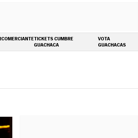
R
COMERCIANTE
TICKETS CUMBRE
VOTA
OPENS IN NEW WINDOW
OPEN
GUACHACA
GUACHACAS