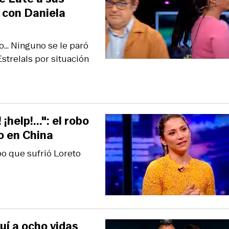
 con Daniela
... Ninguno se le paró
Estrelals por situación
help!...": el robo
o en China
robo que sufrió Loreto
uí a ocho vidas