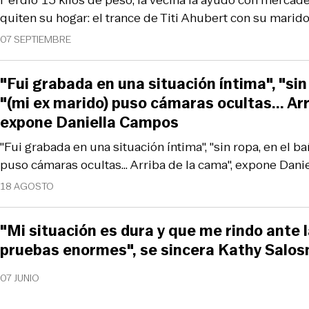
Perdió 15 kilos de peso, la vecina la ayudó con mercade
quiten su hogar: el trance de Titi Ahubert con su marido
07 SEPTIEMBRE
"Fui grabada en una situación íntima", "sin 
"(mi ex marido) puso cámaras ocultas... Arr
expone Daniella Campos
"Fui grabada en una situación íntima", "sin ropa, en el ba
puso cámaras ocultas... Arriba de la cama", expone Dan
18 AGOSTO
"Mi situación es dura y que me rindo ante 
pruebas enormes", se sincera Kathy Salos
07 JUNIO