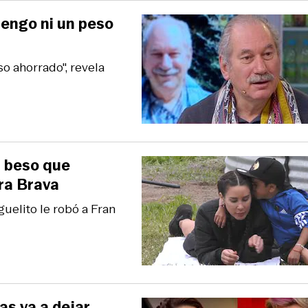
tengo ni un peso
so ahorrado", revela
l beso que
rra Brava
guelito le robó a Fran
as va a dejar