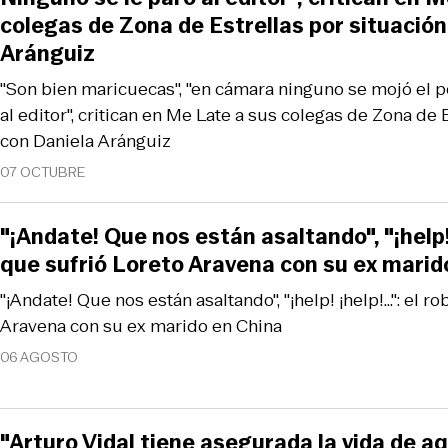
colegas de Zona de Estrellas por situación
Aránguiz
"Son bien maricuecas", "en cámara ninguno se mojó el po
al editor", critican en Me Late a sus colegas de Zona de 
con Daniela Aránguiz
07 OCTUBRE
"¡Andate! Que nos están asaltando", "¡help! ¡
que sufrió Loreto Aravena con su ex marid
"¡Andate! Que nos están asaltando", "¡help! ¡help!...": el 
Aravena con su ex marido en China
06 AGOSTO
"Arturo Vidal tiene asegurada la vida de aq