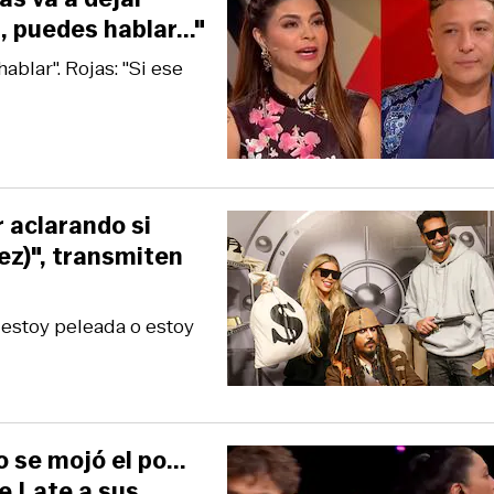
, puedes hablar..."
ablar". Rojas: "Si ese
 aclarando si
ez)", transmiten
 estoy peleada o estoy
se mojó el po...
Me Late a sus