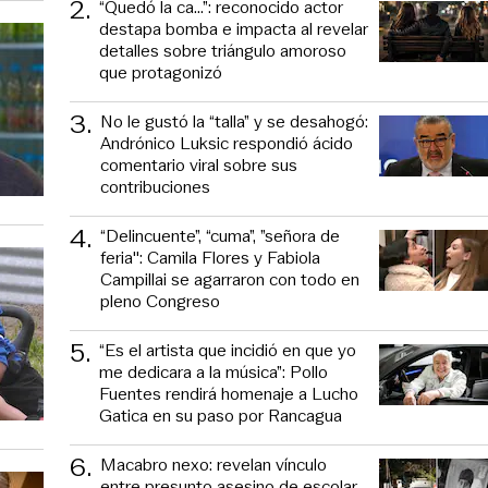
2
.
“Quedó la ca...”: reconocido actor
destapa bomba e impacta al revelar
detalles sobre triángulo amoroso
que protagonizó
3
.
No le gustó la “talla” y se desahogó:
Andrónico Luksic respondió ácido
comentario viral sobre sus
contribuciones
4
.
“Delincuente”, “cuma”, ”señora de
feria": Camila Flores y Fabiola
Campillai se agarraron con todo en
pleno Congreso
5
.
“Es el artista que incidió en que yo
me dedicara a la música”: Pollo
Fuentes rendirá homenaje a Lucho
Gatica en su paso por Rancagua
6
.
Macabro nexo: revelan vínculo
entre presunto asesino de escolar