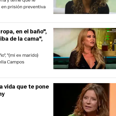
ría y teme que le
 en prisión preventiva
ropa, en el baño",
iba de la cama",
ño", "(mi ex marido)
iella Campos
la vida que te pone
ny