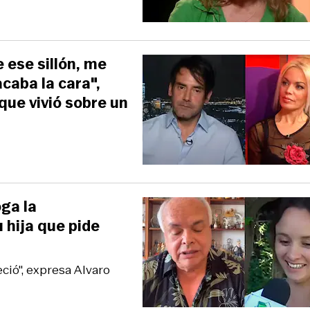
 ese sillón, me
acaba la cara",
que vivió sobre un
oga la
 hija que pide
eció", expresa Alvaro