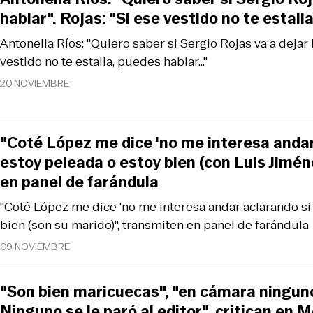
hablar". Rojas: "Si ese vestido no te estalla
Antonella Ríos: "Quiero saber si Sergio Rojas va a dejar h
vestido no te estalla, puedes hablar..."
20 NOVIEMBRE
"Coté López me dice 'no me interesa andar
estoy peleada o estoy bien (con Luis Jimén
en panel de farándula
"Coté López me dice 'no me interesa andar aclarando si
bien (son su marido)", transmiten en panel de farándula
09 NOVIEMBRE
"Son bien maricuecas", "en cámara ninguno 
Ninguno se le paró al editor", critican en 