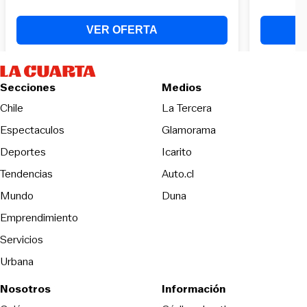
Secciones
Medios
Opens in new wind
Chile
La Tercera
Espectaculos
Glamorama
Opens in new window
Deportes
Icarito
Opens in new window
Tendencias
Auto.cl
Opens in new window
Mundo
Duna
Emprendimiento
Servicios
Urbana
Nosotros
Información