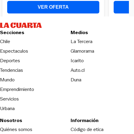
Secciones
Medios
Opens in new wind
Chile
La Tercera
Espectaculos
Glamorama
Opens in new window
Deportes
Icarito
Opens in new window
Tendencias
Auto.cl
Opens in new window
Mundo
Duna
Emprendimiento
Servicios
Urbana
Nosotros
Información
Opens in new
Quiénes somos
Código de etica