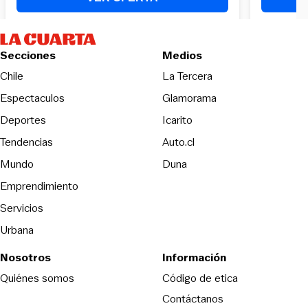
Secciones
Medios
Opens in new wind
Chile
La Tercera
Espectaculos
Glamorama
Opens in new window
Deportes
Icarito
Opens in new window
Tendencias
Auto.cl
Opens in new window
Mundo
Duna
Emprendimiento
Servicios
Urbana
Nosotros
Información
Opens in new
Quiénes somos
Código de etica
Contáctanos