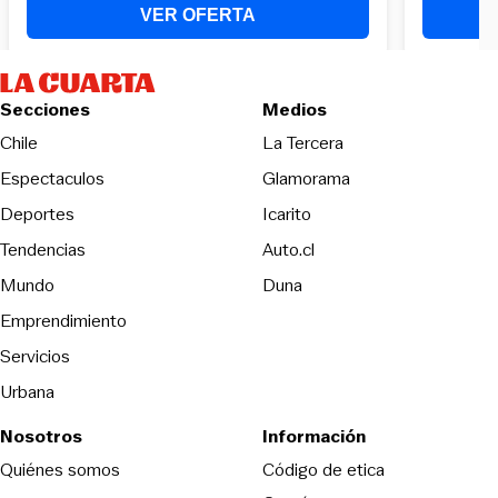
Secciones
Medios
Opens in new wind
Chile
La Tercera
Espectaculos
Glamorama
Opens in new window
Deportes
Icarito
Opens in new window
Tendencias
Auto.cl
Opens in new window
Mundo
Duna
Emprendimiento
Servicios
Urbana
Nosotros
Información
Opens in new
Quiénes somos
Código de etica