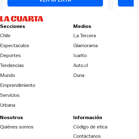
Secciones
Medios
Opens in new wind
Chile
La Tercera
Espectaculos
Glamorama
Opens in new window
Deportes
Icarito
Opens in new window
Tendencias
Auto.cl
Opens in new window
Mundo
Duna
Emprendimiento
Servicios
Urbana
Nosotros
Información
Opens in new
Quiénes somos
Código de etica
Contáctanos