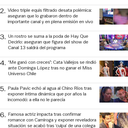
2
.
Video triple equis filtrado desata polémica:
aseguran que lo grabaron dentro de
importante canal y en plena emisión en vivo
3
.
Un rostro se suma a la poda de Hay Que
Decirlo: aseguran que figura del show de
Canal 13 saldrá del programa
4
.
“Me ganó con creces”: Cata Vallejos se rindió
ante Dominga López tras no ganar el Miss
Universo Chile
5
.
Paula Pavic echó al agua al Chino Ríos tras
exponer íntima dinámica que por años la
incomodó: a ella no le parecía
6
.
Famosa actriz impacta tras confirmar
romance con Camiroga y exponer reveladora
situación: se acabó tras ‘culpa’ de una colega