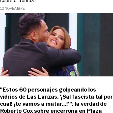
Cabrera la abraza
12 NOVIEMBRE
"Estos 60 personajes golpeando los
vidrios de Las Lanzas. ‘¡Sal fascista tal por
cual! ¡te vamos a matar...!'": la verdad de
Roberto Cox sobre encerrona en Plaza