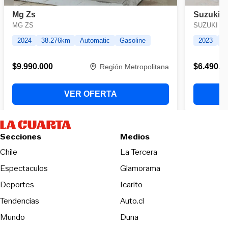
Secciones
Medios
Opens in new wind
Chile
La Tercera
Espectaculos
Glamorama
Opens in new window
Deportes
Icarito
Opens in new window
Tendencias
Auto.cl
Opens in new window
Mundo
Duna