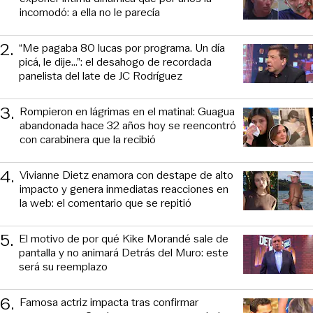
incomodó: a ella no le parecía
2
.
“Me pagaba 80 lucas por programa. Un día
picá, le dije...”: el desahogo de recordada
panelista del late de JC Rodríguez
3
.
Rompieron en lágrimas en el matinal: Guagua
abandonada hace 32 años hoy se reencontró
con carabinera que la recibió
4
.
Vivianne Dietz enamora con destape de alto
impacto y genera inmediatas reacciones en
la web: el comentario que se repitió
5
.
El motivo de por qué Kike Morandé sale de
pantalla y no animará Detrás del Muro: este
será su reemplazo
6
.
Famosa actriz impacta tras confirmar