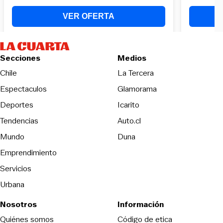
Secciones
Medios
Opens in new wind
Chile
La Tercera
Espectaculos
Glamorama
Opens in new window
Deportes
Icarito
Opens in new window
Tendencias
Auto.cl
Opens in new window
Mundo
Duna
Emprendimiento
Servicios
Urbana
Nosotros
Información
Opens in new
Quiénes somos
Código de etica