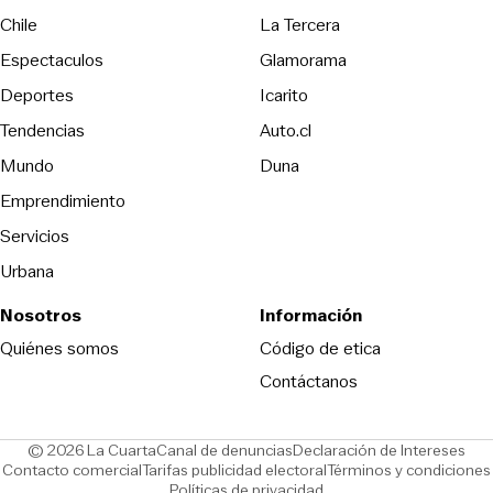
Opens in new wind
Chile
La Tercera
Espectaculos
Glamorama
Opens in new window
Deportes
Icarito
Opens in new window
Tendencias
Auto.cl
Opens in new window
Mundo
Duna
Emprendimiento
Servicios
Urbana
Nosotros
Información
Opens in new
Quiénes somos
Código de etica
Contáctanos
Opens in new window
Ope
© 2026 La Cuarta
Canal de denuncias
Declaración de Intereses
Opens in new window
Opens in new window
Contacto comercial
Tarifas publicidad electoral
Términos y condiciones
Políticas de privacidad