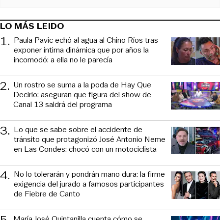
LO MÁS LEIDO
1
.
Paula Pavic echó al agua al Chino Ríos tras
exponer íntima dinámica que por años la
incomodó: a ella no le parecía
2
.
Un rostro se suma a la poda de Hay Que
Decirlo: aseguran que figura del show de
Canal 13 saldrá del programa
3
.
Lo que se sabe sobre el accidente de
tránsito que protagonizó José Antonio Neme
en Las Condes: chocó con un motociclista
4
.
No lo tolerarán y pondrán mano dura: la firme
exigencia del jurado a famosos participantes
de Fiebre de Canto
5
.
María José Quintanilla cuenta cómo se