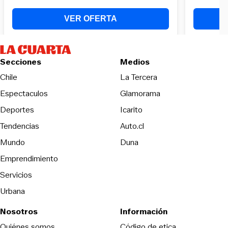
Secciones
Medios
Opens in new wind
Chile
La Tercera
Espectaculos
Glamorama
Opens in new window
Deportes
Icarito
Opens in new window
Tendencias
Auto.cl
Opens in new window
Mundo
Duna
Emprendimiento
Servicios
Urbana
Nosotros
Información
Opens in new
Quiénes somos
Código de etica