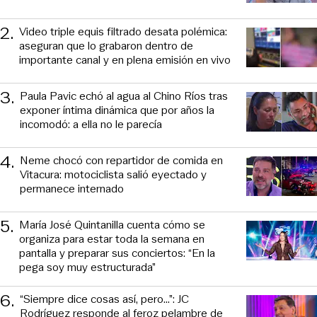
2
.
Video triple equis filtrado desata polémica:
aseguran que lo grabaron dentro de
importante canal y en plena emisión en vivo
3
.
Paula Pavic echó al agua al Chino Ríos tras
exponer íntima dinámica que por años la
incomodó: a ella no le parecía
4
.
Neme chocó con repartidor de comida en
Vitacura: motociclista salió eyectado y
permanece internado
5
.
María José Quintanilla cuenta cómo se
organiza para estar toda la semana en
pantalla y preparar sus conciertos: “En la
pega soy muy estructurada”
6
.
“Siempre dice cosas así, pero...”: JC
Rodríguez responde al feroz pelambre de