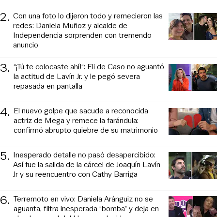
2
.
Con una foto lo dijeron todo y remecieron las
redes: Daniela Muñoz y alcalde de
Independencia sorprenden con tremendo
anuncio
3
.
“¡Tú te colocaste ahí!“: Eli de Caso no aguantó
la actitud de Lavín Jr. y le pegó severa
repasada en pantalla
4
.
El nuevo golpe que sacude a reconocida
actriz de Mega y remece la farándula:
confirmó abrupto quiebre de su matrimonio
5
.
Inesperado detalle no pasó desapercibido:
Así fue la salida de la cárcel de Joaquín Lavín
Jr y su reencuentro con Cathy Barriga
6
.
Terremoto en vivo: Daniela Aránguiz no se
aguanta, filtra inesperada “bomba” y deja en