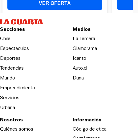
Secciones
Medios
Opens in new wind
Chile
La Tercera
Espectaculos
Glamorama
Opens in new window
Deportes
Icarito
Opens in new window
Tendencias
Auto.cl
Opens in new window
Mundo
Duna
Emprendimiento
Servicios
Urbana
Nosotros
Información
Opens in new
Quiénes somos
Código de etica