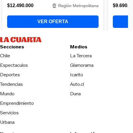
Secciones
Medios
Opens in new wind
Chile
La Tercera
Espectaculos
Glamorama
Opens in new window
Deportes
Icarito
Opens in new window
Tendencias
Auto.cl
Opens in new window
Mundo
Duna
Emprendimiento
Servicios
Urbana