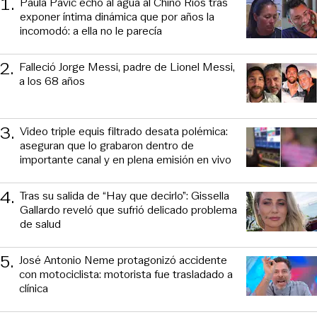
1
.
Paula Pavic echó al agua al Chino Ríos tras
exponer íntima dinámica que por años la
incomodó: a ella no le parecía
2
.
Falleció Jorge Messi, padre de Lionel Messi,
a los 68 años
3
.
Video triple equis filtrado desata polémica:
aseguran que lo grabaron dentro de
importante canal y en plena emisión en vivo
4
.
Tras su salida de “Hay que decirlo”: Gissella
Gallardo reveló que sufrió delicado problema
de salud
5
.
José Antonio Neme protagonizó accidente
con motociclista: motorista fue trasladado a
clínica