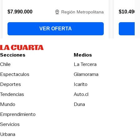
Secciones
Medios
Opens in new wind
Chile
La Tercera
Espectaculos
Glamorama
Opens in new window
Deportes
Icarito
Opens in new window
Tendencias
Auto.cl
Opens in new window
Mundo
Duna
Emprendimiento
Servicios
Urbana