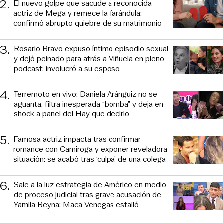
2
.
El nuevo golpe que sacude a reconocida
actriz de Mega y remece la farándula:
confirmó abrupto quiebre de su matrimonio
3
.
Rosario Bravo expuso íntimo episodio sexual
y dejó peinado para atrás a Viñuela en pleno
podcast: involucró a su esposo
4
.
Terremoto en vivo: Daniela Aránguiz no se
aguanta, filtra inesperada “bomba” y deja en
shock a panel del Hay que decirlo
5
.
Famosa actriz impacta tras confirmar
romance con Camiroga y exponer reveladora
situación: se acabó tras ‘culpa’ de una colega
6
.
Sale a la luz estrategia de Américo en medio
de proceso judicial tras grave acusación de
Yamila Reyna: Maca Venegas estalló