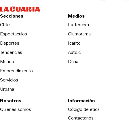
Secciones
Medios
Opens in new wind
Chile
La Tercera
Espectaculos
Glamorama
Opens in new window
Deportes
Icarito
Opens in new window
Tendencias
Auto.cl
Opens in new window
Mundo
Duna
Emprendimiento
Servicios
Urbana
Nosotros
Información
Opens in new
Quiénes somos
Código de etica
Contáctanos