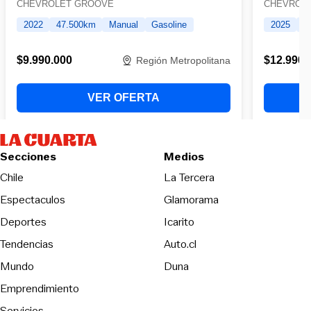
Secciones
Medios
Opens in new wind
Chile
La Tercera
Espectaculos
Glamorama
Opens in new window
Deportes
Icarito
Opens in new window
Tendencias
Auto.cl
Opens in new window
Mundo
Duna
Emprendimiento
Servicios