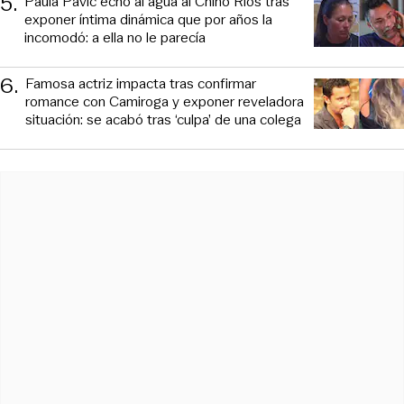
5
.
Paula Pavic echó al agua al Chino Ríos tras
exponer íntima dinámica que por años la
incomodó: a ella no le parecía
6
.
Famosa actriz impacta tras confirmar
romance con Camiroga y exponer reveladora
situación: se acabó tras ‘culpa’ de una colega