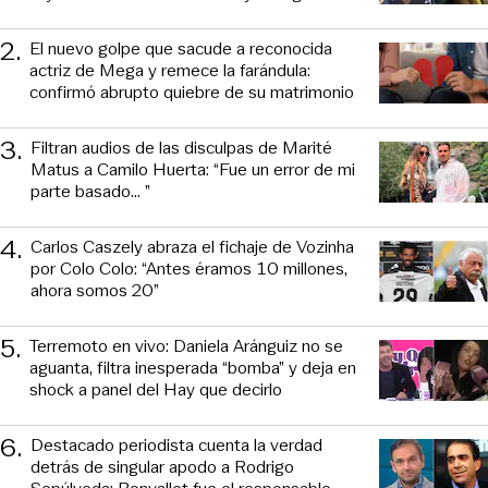
2
.
El nuevo golpe que sacude a reconocida
actriz de Mega y remece la farándula:
confirmó abrupto quiebre de su matrimonio
3
.
Filtran audios de las disculpas de Marité
Matus a Camilo Huerta: “Fue un error de mi
parte basado... ”
4
.
Carlos Caszely abraza el fichaje de Vozinha
por Colo Colo: “Antes éramos 10 millones,
ahora somos 20”
5
.
Terremoto en vivo: Daniela Aránguiz no se
aguanta, filtra inesperada “bomba” y deja en
shock a panel del Hay que decirlo
6
.
Destacado periodista cuenta la verdad
detrás de singular apodo a Rodrigo