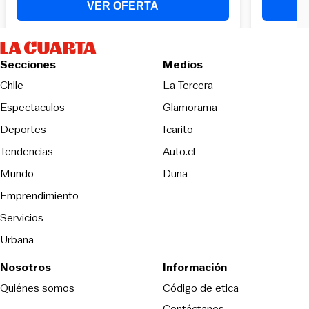
Secciones
Medios
Opens in new wind
Chile
La Tercera
Espectaculos
Glamorama
Opens in new window
Deportes
Icarito
Opens in new window
Tendencias
Auto.cl
Opens in new window
Mundo
Duna
Emprendimiento
Servicios
Urbana
Nosotros
Información
Opens in new
Quiénes somos
Código de etica
Contáctanos