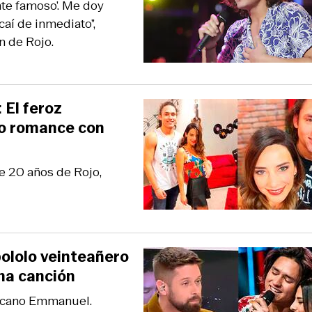
ante famoso’. Me doy
aí de inmediato”,
n de Rojo.
 El feroz
ado romance con
e 20 años de Rojo,
pololo veinteañero
una canción
xicano Emmanuel.