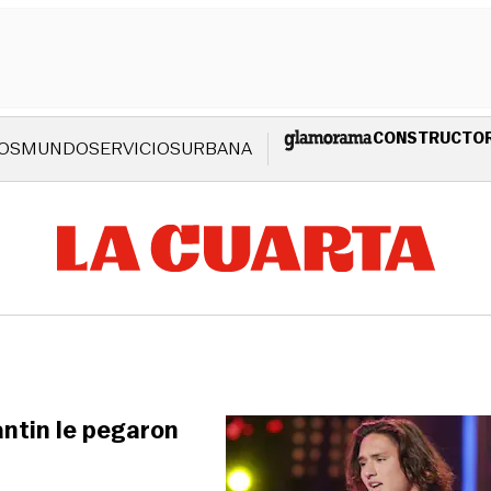
CONSTRUCTO
OS
MUNDO
SERVICIOS
URBANA
lantin le pegaron