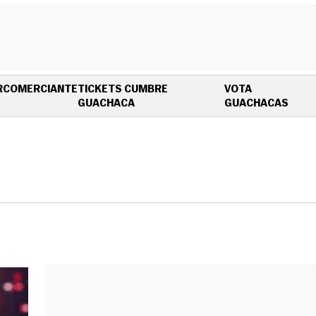
R
COMERCIANTE
TICKETS CUMBRE
VOTA
OPENS IN NEW WINDOW
OPEN
GUACHACA
GUACHACAS