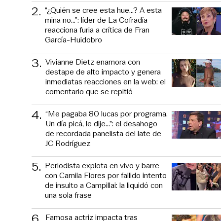
2
.
“¿Quién se cree esta hue...? A esta
mina no...”: líder de La Cofradía
reacciona furia a crítica de Fran
García-Huidobro
3
.
Vivianne Dietz enamora con
destape de alto impacto y genera
inmediatas reacciones en la web: el
comentario que se repitió
4
.
“Me pagaba 80 lucas por programa.
Un día picá, le dije...”: el desahogo
de recordada panelista del late de
JC Rodríguez
5
.
Periodista explota en vivo y barre
con Camila Flores por fallido intento
de insulto a Campillai: la liquidó con
una sola frase
6
.
Famosa actriz impacta tras