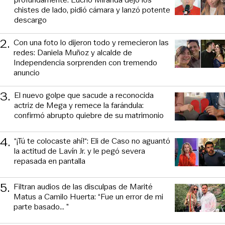
chistes de lado, pidió cámara y lanzó potente
descargo
2
.
Con una foto lo dijeron todo y remecieron las
redes: Daniela Muñoz y alcalde de
Independencia sorprenden con tremendo
anuncio
3
.
El nuevo golpe que sacude a reconocida
actriz de Mega y remece la farándula:
confirmó abrupto quiebre de su matrimonio
4
.
“¡Tú te colocaste ahí!“: Eli de Caso no aguantó
la actitud de Lavín Jr. y le pegó severa
repasada en pantalla
5
.
Filtran audios de las disculpas de Marité
Matus a Camilo Huerta: “Fue un error de mi
parte basado... ”