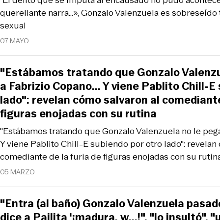
“El delito que se imputa al encausado no pudo acontec
querellante narra…», Gonzalo Valenzuela es sobreseído
sexual
07 MAYO
"Estábamos tratando que Gonzalo Valenzu
a Fabrizio Copano... Y viene Pablito Chill-E
lado": revelan cómo salvaron al comediante
figuras enojadas con su rutina
"Estábamos tratando que Gonzalo Valenzuela no le pegar
Y viene Pablito Chill-E subiendo por otro lado": revelan
comediante de la furia de figuras enojadas con su rutin
05 MARZO
"Entra (al baño) Gonzalo Valenzuela pasado
dice a Pailita '¡madura, w...!", "lo insultó",