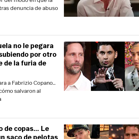
er del modo en que la
 tras denuncia de abuso
ela no le pegara
 subiendo por otro
 de la furia de
a a Fabrizio Copano...
 cómo salvaron al
a
 de copas... Le
 "un saco de pelotas