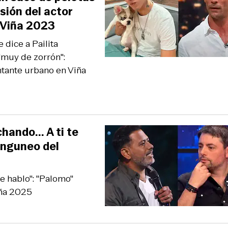
sión del actor
 Viña 2023
 dice a Pailita
, "muy de zorrón":
ntante urbano en Viña
ando... A ti te
inguneo del
e hablo": "Palomo"
iña 2025