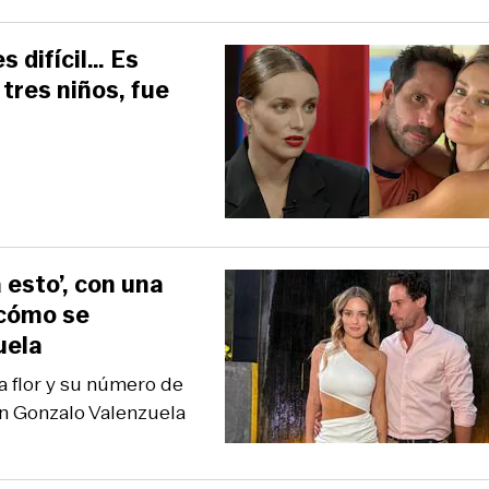
 difícil… Es
tres niños, fue
 esto’, con una
 cómo se
uela
a flor y su número de
on Gonzalo Valenzuela