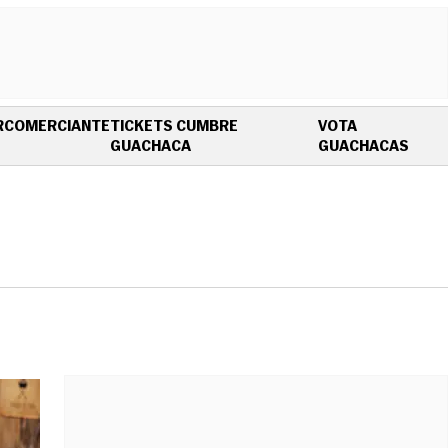
R
COMERCIANTE
TICKETS CUMBRE
VOTA
OPENS IN NEW WINDOW
OPEN
GUACHACA
GUACHACAS