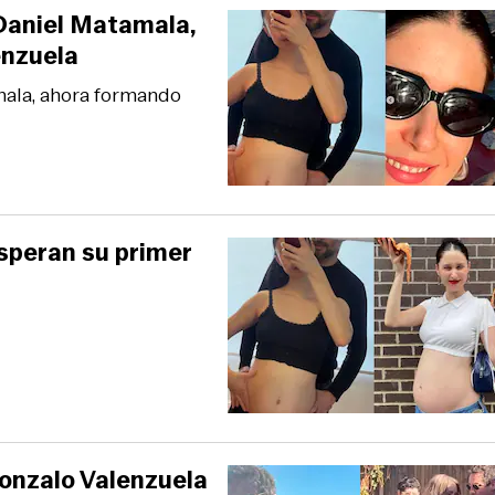
 Daniel Matamala,
enzuela
mala, ahora formando
speran su primer
Gonzalo Valenzuela