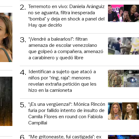
2
.
Terremoto en vivo: Daniela Aránguiz
no se aguanta, filtra inesperada
“bomba” y deja en shock a panel del
Hay que decirlo
3
.
“¡Vendré a balearlos!”: filtran
amenaza de escolar venezolano
que golpeó a compañera, amenazó
a carabinero y quedó libre
4
.
Identifican a sujeto que atacó a
niños por “ring, raja”: menores
revelan extraña petición que les
hizo en la camioneta
5
.
“¡Es una vergüenza!“: Mónica Rincón
furia por fallido intento de insulto de
Camila Flores en round con Fabiola
Campillai
6
.
“Me gritoneaste, fui castigada”: ex