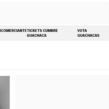
R
COMERCIANTE
TICKETS CUMBRE
VOTA
OPENS IN NEW WINDOW
OPEN
GUACHACA
GUACHACAS