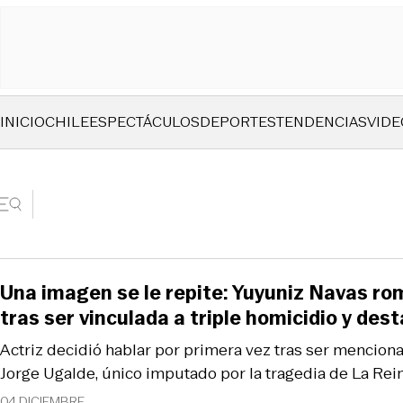
INICIO
CHILE
ESPECTÁCULOS
DEPORTES
TENDENCIAS
VIDE
Una imagen se le repite: Yuyuniz Navas rom
tras ser vinculada a triple homicidio y de
Actriz decidió hablar por primera vez tras ser mencion
Jorge Ugalde, único imputado por la tragedia de La Rein
04 DICIEMBRE