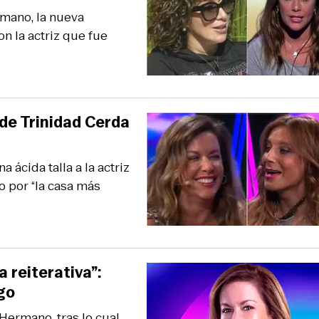
mano, la nueva
on la actriz que fue
 de Trinidad Cerda
 ácida talla a la actriz
 por “la casa más
 reiterativa”:
go
Hermano, tras lo cual