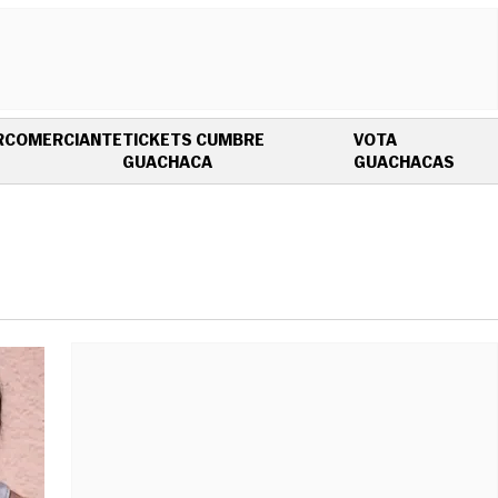
R
COMERCIANTE
TICKETS CUMBRE
VOTA
OPENS IN NEW WINDOW
OPEN
GUACHACA
GUACHACAS