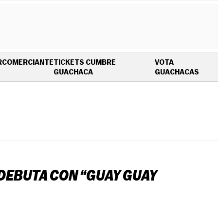
R
COMERCIANTE
TICKETS CUMBRE
VOTA
OPENS IN NEW WINDOW
OPEN
GUACHACA
GUACHACAS
DEBUTA CON “GUAY GUAY