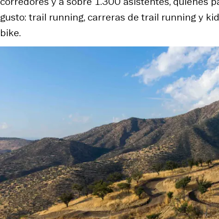
corredores y a sobre 1.300 asistentes, quienes p
gusto:
trail running
, carreras de
trail running
y
ki
bike
.