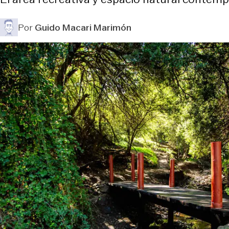
Por
Guido Macari Marimón