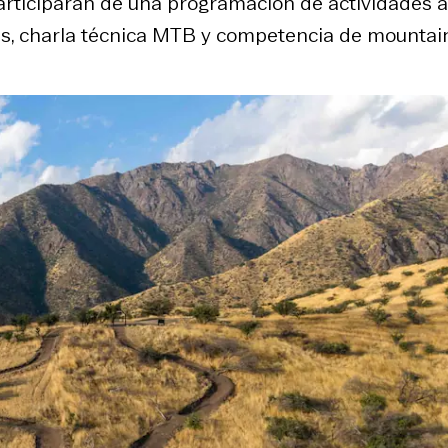
articiparán de una programación de actividades a
ds
, charla técnica MTB y competencia de
mountai