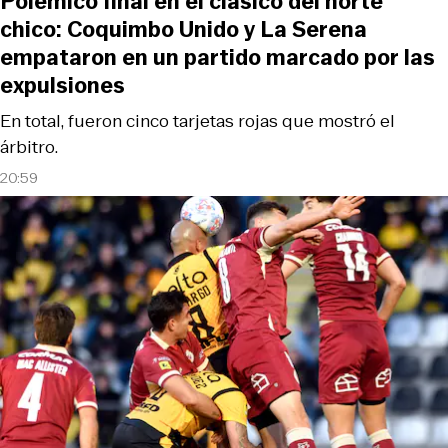
Polémico final en el clásico del norte
chico: Coquimbo Unido y La Serena
empataron en un partido marcado por las
expulsiones
En total, fueron cinco tarjetas rojas que mostró el
árbitro.
20:59