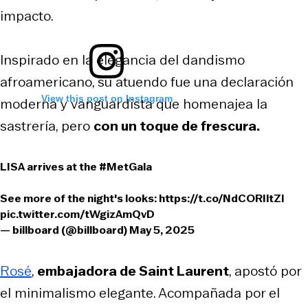
impacto.
Inspirado en la elegancia del dandismo
afroamericano, su atuendo fue una declaración
View this post on Instagram
moderna y vanguardista que homenajea la
sastrería, pero
con un toque de frescura.
LISA arrives at the
#MetGala
See more of the night's looks:
https://t.co/NdCORIltZI
pic.twitter.com/tWgizAmQvD
— billboard (@billboard)
May 5, 2025
Rosé
,
embajadora de Saint Laurent
, apostó por
el minimalismo elegante. Acompañada por el