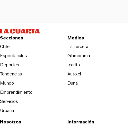
Secciones
Medios
Opens in new wind
Chile
La Tercera
Espectaculos
Glamorama
Opens in new window
Deportes
Icarito
Opens in new window
Tendencias
Auto.cl
Opens in new window
Mundo
Duna
Emprendimiento
Servicios
Urbana
Nosotros
Información