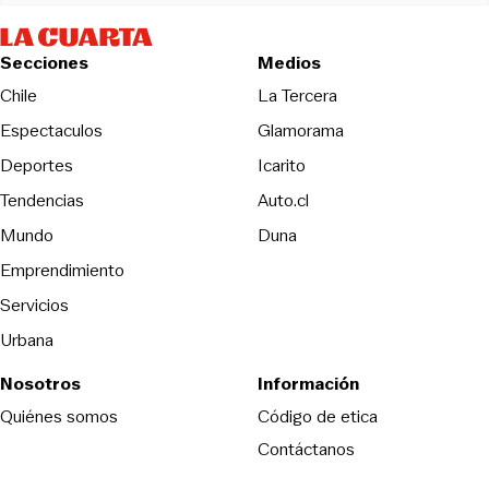
Secciones
Medios
Opens in new wind
Chile
La Tercera
Espectaculos
Glamorama
Opens in new window
Deportes
Icarito
Opens in new window
Tendencias
Auto.cl
Opens in new window
Mundo
Duna
Emprendimiento
Servicios
Urbana
Nosotros
Información
Opens in new
Quiénes somos
Código de etica
Contáctanos