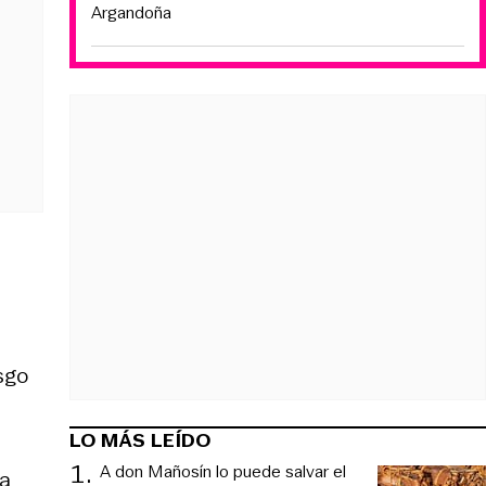
Argandoña
sgo
LO MÁS LEÍDO
1
.
A don Mañosín lo puede salvar el
la