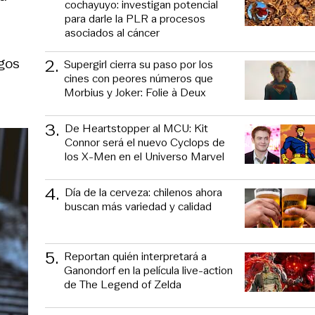
cochayuyo: investigan potencial
para darle la PLR a procesos
asociados al cáncer
sgos
2
.
Supergirl cierra su paso por los
cines con peores números que
Morbius y Joker: Folie à Deux
3
.
De Heartstopper al MCU: Kit
Connor será el nuevo Cyclops de
los X-Men en el Universo Marvel
4
.
Día de la cerveza: chilenos ahora
buscan más variedad y calidad
5
.
Reportan quién interpretará a
Ganondorf en la película live-action
de The Legend of Zelda