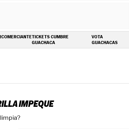
R
COMERCIANTE
TICKETS CUMBRE
VOTA
OPENS IN NEW WINDOW
OPEN
GUACHACA
GUACHACAS
RILLA IMPEQUE
 limpia?