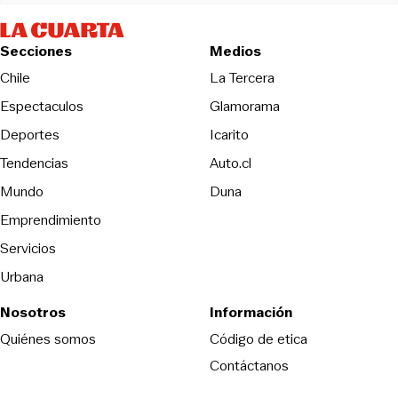
Secciones
Medios
Opens in new wind
Chile
La Tercera
Espectaculos
Glamorama
Opens in new window
Deportes
Icarito
Opens in new window
Tendencias
Auto.cl
Opens in new window
Mundo
Duna
Emprendimiento
Servicios
Urbana
Nosotros
Información
Opens in new
Quiénes somos
Código de etica
Contáctanos