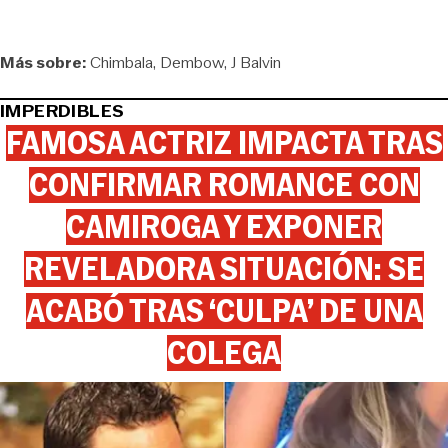
Más sobre:
Chimbala
Dembow
J Balvin
IMPERDIBLES
FAMOSA ACTRIZ IMPACTA TRAS
CONFIRMAR ROMANCE CON
CAMIROGA Y EXPONER
REVELADORA SITUACIÓN: SE
ACABÓ TRAS ‘CULPA’ DE UNA
COLEGA