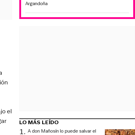
Argandoña
a
ión
jo el
gar
LO MÁS LEÍDO
1
.
A don Mañosín lo puede salvar el