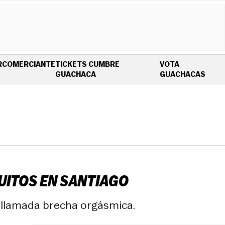
R
COMERCIANTE
TICKETS CUMBRE
VOTA
OPENS IN NEW WINDOW
OPEN
GUACHACA
GUACHACAS
UITOS EN SANTIAGO
la llamada brecha orgásmica.