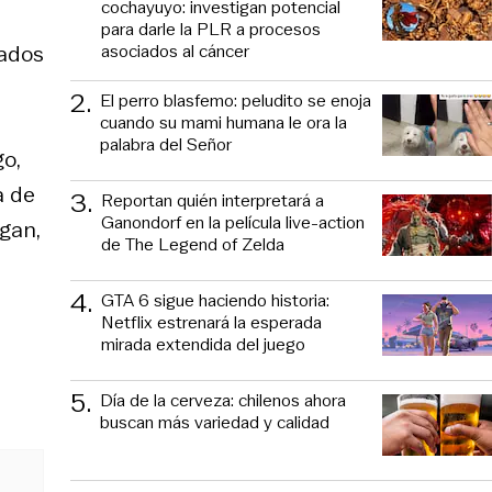
cochayuyo: investigan potencial
para darle la PLR a procesos
asociados al cáncer
ados
2
.
El perro blasfemo: peludito se enoja
cuando su mami humana le ora la
palabra del Señor
o,
a de
3
.
Reportan quién interpretará a
Ganondorf en la película live-action
rgan,
de The Legend of Zelda
4
.
GTA 6 sigue haciendo historia:
Netflix estrenará la esperada
mirada extendida del juego
5
.
Día de la cerveza: chilenos ahora
buscan más variedad y calidad