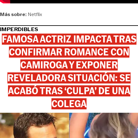
Más sobre:
Netflix
IMPERDIBLES
FAMOSA ACTRIZ IMPACTA TRAS
CONFIRMAR ROMANCE CON
CAMIROGA Y EXPONER
REVELADORA SITUACIÓN: SE
ACABÓ TRAS ‘CULPA’ DE UNA
COLEGA