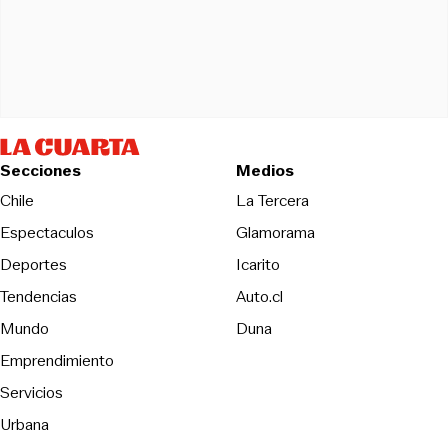
Secciones
Medios
Opens in new wind
Chile
La Tercera
Espectaculos
Glamorama
Opens in new window
Deportes
Icarito
Opens in new window
Tendencias
Auto.cl
Opens in new window
Mundo
Duna
Emprendimiento
Servicios
Urbana