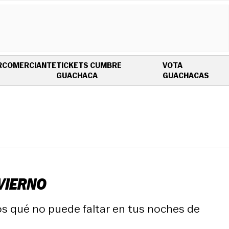
R
COMERCIANTE
TICKETS CUMBRE
VOTA
OPENS IN NEW WINDOW
OPEN
GUACHACA
GUACHACAS
NVIERNO
os qué no puede faltar en tus noches de