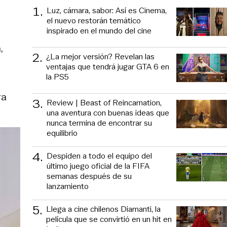
1
.
Luz, cámara, sabor: Así es Cinema,
el nuevo restorán temático
inspirado en el mundo del cine
,
2
.
¿La mejor versión? Revelan las
ventajas que tendrá jugar GTA 6 en
la PS5
ra
3
.
Review | Beast of Reincarnation,
una aventura con buenas ideas que
nunca termina de encontrar su
equilibrio
4
.
Despiden a todo el equipo del
último juego oficial de la FIFA
semanas después de su
lanzamiento
5
.
Llega a cine chilenos Diamanti, la
película que se convirtió en un hit en