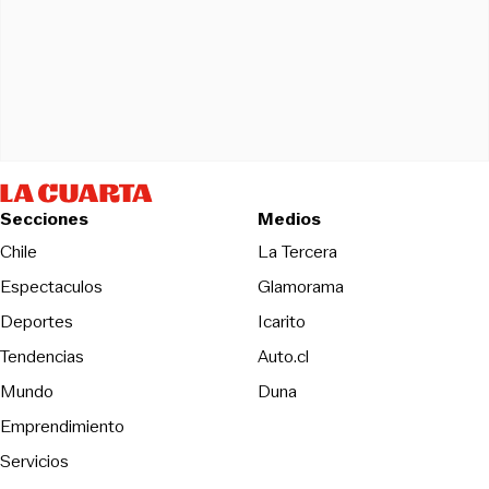
Secciones
Medios
Opens in new wind
Chile
La Tercera
Espectaculos
Glamorama
Opens in new window
Deportes
Icarito
Opens in new window
Tendencias
Auto.cl
Opens in new window
Mundo
Duna
Emprendimiento
Servicios