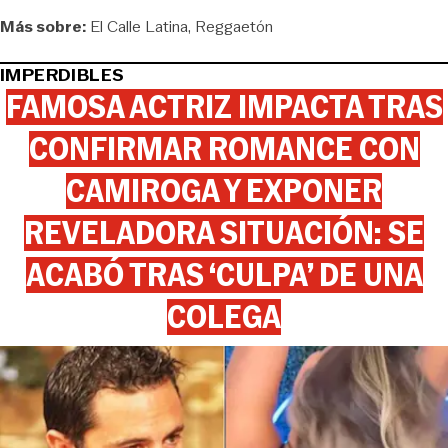
Más sobre:
El Calle Latina
Reggaetón
IMPERDIBLES
FAMOSA ACTRIZ IMPACTA TRAS
CONFIRMAR ROMANCE CON
CAMIROGA Y EXPONER
REVELADORA SITUACIÓN: SE
ACABÓ TRAS ‘CULPA’ DE UNA
COLEGA